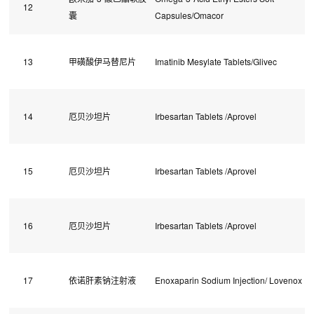
12
囊
Capsules/Omacor
13
甲磺酸伊马替尼片
Imatinib Mesylate Tablets/Glivec
14
厄贝沙坦片
Irbesartan Tablets /Aprovel
15
厄贝沙坦片
Irbesartan Tablets /Aprovel
16
厄贝沙坦片
Irbesartan Tablets /Aprovel
17
依诺肝素钠注射液
Enoxaparin Sodium Injection/ Lovenox