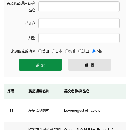
英文药品通用名/商
品名
持证商
剂型
来源国家或地区
美国
日本
欧盟
进口
不限
序号
药品通用名称
英文名称/商品名
11
左炔诺孕酮片
Levonorgestrel Tablets
欧米加-3-酸乙酯软胶
Omega-3-Acid Ethyl Esters Soft