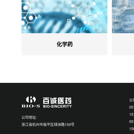
化学药
公
05
1
公司地址:
0
浙江省杭州市临平区绿洲路159号
1