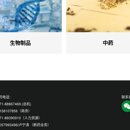
生物制品
中药
司电话:
联系
71-88867469 (总机)
5158107856（商务）
571-86090910（人力资源）
5057993496/卢宁涛 （新药业务）