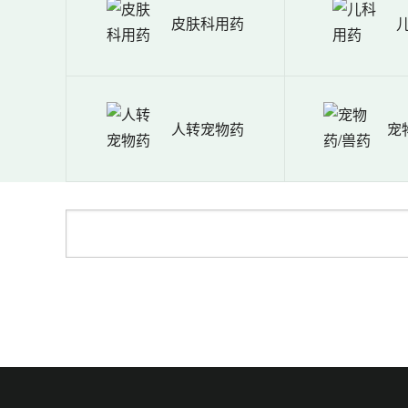
皮肤科用药
人转宠物药
宠