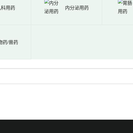
儿科用药
内分泌用药
物药/兽药