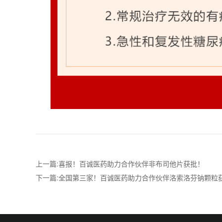
上一篇:喜报！百诚医药助力合作伙伴非布司他片获批！
下一篇:全国第三家！百诚医药助力合作伙伴洛索洛芬钠颗粒