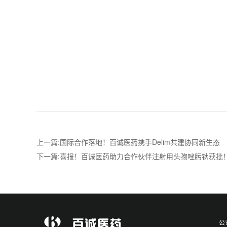
上一篇:国际合作落地！百诚医药携手Delim共建协同新生态
下一篇:喜报！百诚医药助力合作伙伴注射用头孢唑肟钠获批
公